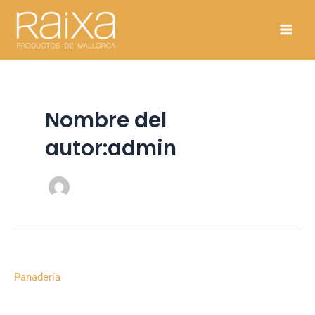
Ir
Paginación
Main
al
de
Men
contenido
entradas
Nombre del
autor:admin
Pan
Panadería
Moreno