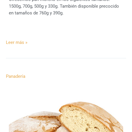
1500g, 700g, 500g y 330g. También disponible precocido
en tamaños de 760g y 390g.
Leer más »
Pan
Panadería
Blanco